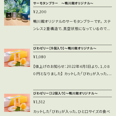
サーモタンブラー ～鴨川館オリジナル～
¥2,200
鴨川館オリジナルのサーモタンブラーです。 ステ
ンレス２重構造で、真空状態になっているので長
時間保温保冷できます。 表面がザラッとしたマッ
ト塗装のため、滑りにくく心地よい触り心地でご
びわゼリー【8個入り】～鴨川館オリジナル～
好評いただいております。 実は、飲み物を直接
¥1,080
入れるタンブラーとしての機能だけでなく、350
ｍｌの缶をそのまま入れられる缶ホルダーとし
【値上げのお知らせ：2022年4月1日より、１,０８
ても使える２wayタイプなんです。 館内では、大
０円となりました】 カットした「びわ」が入った、
人のくつろぎ空間「テラスリビング風光」や、一部
ひと口サイズの食べやすいゼリー。びわの風味が
の客室の備えつけアイテムとして使用しており
楽しめるやさしい甘さが人気で、不動の売上ナン
びわゼリー【12個入り】～鴨川館オリジナル～
ます。 【高さ】約99mm 【直径】約72mm(飲み口
バーワン商品です。 原材料名：グラニュー糖（タ
側)～82mm(最大) 【容量】310ml 【素材】ステ
¥1,512
イ製造）、びわ、麦芽糖／ソルビトール、ゲル化剤
ンレス他 【個箱サイズ】86×106×85mm
（増粘多糖類）、グリシン、酸味料、ph調整剤、香
カットした「びわ」が入った、ひと口サイズの食べ