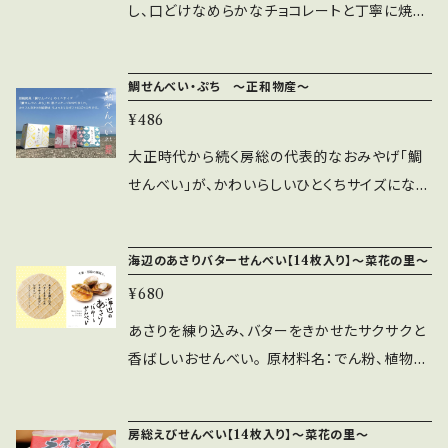
液糖（国内製造）、和梨果汁（梨（千葉県））、食塩
し、口どけなめらかなチョコレートと丁寧に焼き
リコール、ステアリン酸、ステアリン酸グリセリル
／酸味料、香料、甘味料（アセスルファムK、スク
上げたクッキーでサクサク食感のラングドシャに
（ＳＥ）、シア脂、レモン果実エキス、ヒアルロン酸
ラロース）、酸化防止剤（V.C）、マリーゴールド色
仕上げました。 原材料 ：チョコレート、小麦粉、
ヒドロキシプロピルトリモニウム、加水分解ヒア
鯛せんべい・ぷち ～正和物産～
素
バター、砂糖、クリーム（乳製品）、ピーナッツ、
ルロン酸、ヒアルロン酸Ｎａ、ハチミツ、レモン果
¥486
卵、アーモンドパウダー、キャラメルパウダー（加
皮油、海水、海塩、コメヌカ油、オリーブ果実油、
糖練乳、脱脂粉乳、砂糖、全脂粉乳、クリームチ
ホホバ種子油、アルガニアスピノサ核油、スクワ
大正時代から続く房総の代表的なおみやげ「鯛
ーズ）、食用油脂、小麦でん粉、デキストリン、食
ラン、トコフェロール、ポリソルベート６０、ステア
せんべい」が、かわいらしいひとくちサイズになり
塩、香料、乳化剤、酸化防止剤（緑茶抽出物）、※
リン酸ソルビタン、クエン酸、クエン酸Ｎａ、水、水
ました。パッケージは「菜の花をイメージした黄
原材料の一部に小麦、卵、乳成分、落花生、大豆
酸化Ｋ、グルコン酸Ｃａ、グルコノラクトン、安息
色」「海をイメージした水色」「鯛をイメージした
海辺のあさりバターせんべい【14枚入り】～菜花の里～
を含む。※本品製造工場では、えびを含む製品
香酸Ｎａ、ココイルアルギニンエチルＰＣＡ
桃色」の3種類から選べます。（中身の鯛せんべい
を生産しています。 内容量 ：5枚入り
¥680
は同じです） 保存料なども一切使わず、シンプル
な原材料で作っています。 パッケージサイズ：タ
あさりを練り込み、バターをきかせたサクサクと
テ10cm×ヨコ10cm×高さ10cmの立方体 内容
香ばしいおせんべい。 原材料名：でん粉、植物油
量：約60g 原材料：砂糖、小麦粉、鶏卵、ケシの
脂、小麦パフ、食塩、あさり（国産）、えび、粉末醤
実
油（大豆を含む）、ホタテエキスパウダー、たん白
房総えびせんべい【14枚入り】～菜花の里～
加水分解物（豚肉・鶏肉を含む）、ブドウ糖、ホエ