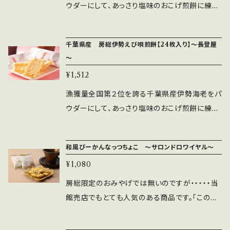
に大豆を含む） 内容量 ：27個
ウダーにして、あっさり塩味のおこげ煎餅に練り
こみました。潮の香りを詰め込んだサクサクの食
感は幅広い年齢層のお客様にお召し上がり頂け
千葉県産 房総伊勢えび唄煎餅【24枚入り】～長登屋
る御菓子です。 原材料：もち米（国内産）、植物油
～
脂、エビパウダー、房州海老粉末 桜えび、食塩、
¥1,512
ぶどう糖、粉末醤油、香辛料、調味料（アミノ酸
等） （原材料の一部に小麦含む） 内容量：12枚
漁獲量全国第２位を誇る千葉県産伊勢海老をパ
入り
ウダーにして、あっさり塩味のおこげ煎餅に練り
こみました。潮の香りを詰め込んだサクサクの食
感は幅広い年齢層のお客様にお召し上がり頂け
和風ぴーかんなっつちょこ ～サロンドロワイヤル～
る御菓子です。 原材料：もち米（国内産）、植物油
¥1,080
脂、エビパウダー、房州海老粉末 桜えび、食塩、
ぶどう糖、粉末醤油、香辛料、調味料（アミノ酸
房総限定のおみやげでは無いのですが・・・・・当
等） （原材料の一部に小麦含む） 内容量：24枚
館売店でもとても人気のある商品です。「この店
入り
は、ぴーかんなっつ、ある？」と指名買いされるお
客様や、ご来館のたびに必ずお買い求めになる