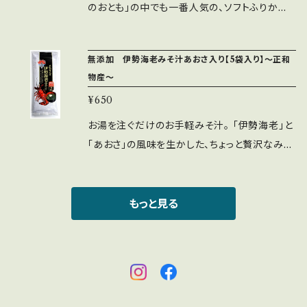
食品（植物油脂（大豆を含む））、 粉チーズ（デ
のおとも」の中でも一番人気の、ソフトふりかけ
キストリン）、チーズフード（ナチュラルチーズ、乳
です。 鴨川市太海地区で100年続く「鈴木鰹節
製品、食塩）、粉末チーズ 食塩、バター風味粉
店」が、厳選した素材をつかって無添加にこだわ
無添加 伊勢海老みそ汁あおさ入り【5袋入り】～正和
末、乳化剤、ふくらし粉、酸化防止剤（ビタミン
って手作りしています。 厳選素材・その壱【鹿児
物産～
Ｅ）、ｐｈ調整剤、調味料（アミノ酸等）、香料、着
島県山川産の本枯節】 ・・・本枯節の最高級品。
色料（パプリカ色素、アナトー）、 内容量：1箱80
¥650
脂肪が少なくコクとうまみが上品でまろやかな
ｇ、1袋ずつ個包装になっています。
風味。 厳選素材・その弐【鴨川産・房州ひじき】
お湯を注ぐだけのお手軽みそ汁。 「伊勢海老」と
・・・鮮度の高い地元のひじきは、煮崩れがなくふ
「あおさ」の風味を生かした、ちょっと贅沢なみそ
っくらとした食感。骨を強くするカルシウム、腸を
汁。 保存料・着色料・化学調味料は不使用です。
きれいにする食物繊維がたっぷり！ 原材料名：鰹
パッケージサイズ：約12.5cm×36cm×5cm 原
節、ひじき、ごま、しょうゆ、みりん、砂糖、酢、（原
材料名： 調味みそ〔米みそ、豆みそ、かつお節粉
もっと見る
材料の一部に小麦、大豆含む） 内容量：40ｇ
末、伊勢海老だし、酵母エキス、米こうじ加工品、
海老粉末（伊勢海老55％、小海老45％）煮干粉
末、食塩〕 具材：〔ヒトエグサ（あおさ）、乾燥とう
ふ／とうふ用凝固剤〕 （一部に海老、大豆・小麦
を含む） 内容量：94g（18.8g×5袋）