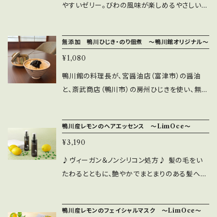
料
やすいゼリー。びわの風味が楽しめるやさしい甘
さが人気で、不動の売上ナンバーワン商品です。
原材料名：グラニュー糖（タイ製造）、びわ、麦芽
無添加 鴨川ひじき・のり佃煮 ～鴨川館オリジナル～
糖／ソルビトール、ゲル化剤（増粘多糖類）、グリ
¥1,080
シン、酸味料、ph調整剤、香料
鴨川館の料理長が、宮醤油店（富津市）の醤油
と、斎武商店（鴨川市）の房州ひじきを使い、無添
加にもこだわって「鴨川館オリジナル・のり佃煮」
を考案しました。鴨川館の朝食でも人気のごは
鴨川産レモンのヘアエッセンス ～LimOce～
んのおともで、納豆に混ぜるのも美味しいです。
¥3,190
鉄分豊富な健康食のひじきを手軽にお召し上が
り頂けます。 厳選素材・その壱【富津市：宮醤油】
♪ヴィーガン＆ノンシリコン処方♪ 髪の毛をい
https://www.miyashoyu.co.jp/ 厳選素材・
たわるとともに、艶やかでまとまりのある髪へと
その弐【鴨川産・房州ひじき】 https://saibunoh
導くヘアエッセンスです。 合成香料不使用なの
ijiki.com/ 原材料名：のり（国産）、醤油、砂糖、、
に、ナチュラルなレモンの香りがしっかり広がる
鴨川産レモンのフェイシャルマスク ～LimOce～
水飴、ひじき、発酵調味料、寒天（原材料の一部
のは、ベースに「レモン果実水」を使っているか