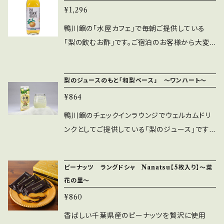
ヒアルロン酸Na、加水分解ヒアルロン酸、アセ
実エキス、海水、海塩、レモン果皮油、スクワラ
分:その２】 房総半島沖を流れる「黒潮」をはる
¥1,296
色／無色 ＊香り／イオウ ＊成分／炭酸水
チルヒアルロン酸Na、パルミチン酸アスコルビ
ン、グリチルリチン酸2K、PCA-Na、シリカ、ミリ
ばる1500kmさかのぼった奄美群島の海洋深層
素Na、炭酸Na、塩化Na、硫酸Na、炭酸Ca、硫
ルリン酸3Na、海水、海塩、グリチルリチン酸2K、
鴨川館の「水屋カフェ」で毎朝ご提供している
スチン酸ポリグリセリル-10、トコフェロール、PP
水から海水・海塩（保湿）を配合しました。 【保湿
化Na （源泉ではなく温泉分析値を基にブレンド
ジェランガム、水、クエン酸、クエン酸Na、ブチル
「梨の飲むお酢」です。ご宿泊のお客様から大変
G-8セテス-20、(アクリレーツ/アクリル酸アルキ
成分:その３】 ヒアルロン酸を3種類〔ヒアルロン
したオリジナル品です。）
カルバミン酸ヨウ化プロピニル
好評いただいております。 千葉県の老舗お酢メ
ル(C10-30)）クロスポリマー、カルボマー、(PE
酸ヒドロキシプロピルトリモニウム・加水分解ヒ
ーカーが造りました5倍希釈の飲料です。 お水、
G-240/デシルテトラデセス-20/HDI)コポリマ
アルロン酸・ヒアルロン酸Ｎａ〕（保湿）も配合し
梨のジュースのもと「和梨ベース」 ～ワンハート～
お湯、炭酸水、などで4～5倍にうすめてお飲みく
ー、BG、水、EDTA-2Na、水酸化K、フェノキシ
ています。 【エモリエント成分】 コメヌカ油、オリ
¥864
ださい。 ボトルサイズ：約6.5cm×6.5cm×23cm
エタノール
ーブ果実油、ホホバ種子油、アルガンオイル（ア
内容量：500ml 原材料：精製はちみつ（国内製
鴨川館のチェックインラウンジでウェルカムドリ
ルガニアスピノサ核油（保湿））、スクワランを配
造）、梨、梨酢／酸味料、香料、ビタミンC
ンクとしてご提供している「梨のジュース」です。
合。 【パラベン不使用】 【合成香料不使用】 【合
ご宿泊のお客様から大変好評いただいておりま
成着色料不使用】 【鉱物油不使用】 【内容量】30
す。 和梨の収穫量トップの千葉県。産地直送の和
ｇ 【使用期限】 未開封で１年。開封後は２ヶ月程
ピーナッツ ラングドシャ Nanatsu【5枚入り】～菜
梨の美味しさをギュッと濃縮しました。 お水、お
度での使いきりをおすすめします。 【使用方法】
花の里～
湯、炭酸水、牛乳などで4～5倍にうすめてお飲
適量を手に取り、よくなじませます。 【全成分】レ
¥860
みください。 紙パックサイズ：約6.0cm×6.0cm×
モン果実水、プロパンジオール、セテアリルアル
18.5cm 内容量：500ml 原材料：果糖ぶどう糖
香ばしい千葉県産のピーナッツを贅沢に使用
コール、パルミチン酸イソプロピル、ペンチレング