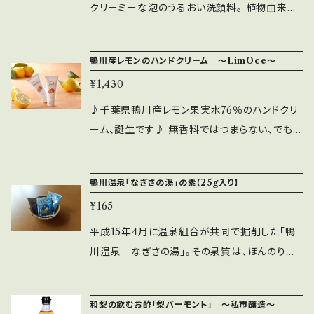
を流れる「黒潮」をはるばる1500kmさかのぼっ
おすすめです。父の日のプレゼントにもいかがで
クリーミーな泡のうるおい洗顔料。 植物由来の
スを手に適量取り、髪になじませた後、ドライヤ
た奄美群島の海洋深層水から海水・海塩（保湿）
すか？ （※1）レモン果実水・レモン果実エキス
洗浄成分(※1)で汚れを落とし、、南房総産のレ
ー等で乾かしてください。 【全成分】レモン果実
を配合しました。 【保湿成分:その３】 ヒアルロン
（保湿）原材料のレモンは千葉県エコ農産物認証
モンの恵み(※2)と海のミネラル(※3)成分で潤
水、ＢＧ、セテアリルアルコール、ヒドロキシエチ
酸を3種類〔ヒアルロン酸Na、アセチルヒアルロ
鴨川産レモンのハンドクリーム ～LimOce～
基準による減農薬栽培、有機主体栽培で作られ
いを与えながら、さっぱりみずみずしい素肌に導
ルセルロース、トリ（カプリル酸／カプリン酸）グ
ン酸Na、加水分解ヒアルロン酸〕（保湿）も配合
ております。全成分中、約68％が鴨川産レモン果
¥1,430
きます。 ※1：ミリスチン酸、ラウリルグルコシド、
リセリル、ペンチレングリコール、グリセリン、ソル
しています。 【鉱物油 不使用】 【石油系界面活性
実水。 （※2）海水・海塩（保湿）。房総半島沖を流
ラウリルベタイン、ココイルグルタミン酸TEA
♪千葉県鴨川産レモン果実水76％のハンドクリ
ビトール、ＰＣＡ、プロパンジオール、ベヘントリ
剤 不使用】 【合成香料 不使用】 【合成着色料
れる「黒潮」をはるばる1500kmさかのぼった、
（洗浄） ※2：レモン果実水、レモン果実エキス
ーム、誕生です♪ 無香料ではつまらない、でも
モニウムメトサルフェート、ジラウラミドグルタミ
不使用】 【パラベン 不使用】 【エタノール 不使
美しい海に囲まれる奄美群島の海洋深層水。
（保湿） ※3：海塩、海水（保湿）
職場でいつまでも香りを漂わせたくない！そんな
ドリシンＮａ、シア脂、アルガニアスピノサ核油、
用】 【内容量】美容液パック・1枚入り／20mL ×
（※3）ヒアルロン酸Na、アセチルヒアルロン酸
貴方に。つけた瞬間、天然レモンのさわやかな香
ホホバ種子油、メドウフォーム油、ドデカン、ステ
5袋 【使用期限】 未開封で１年。開封後は２ヶ月
Na、加水分解ヒアルロン酸（保湿）を配合。 パラ
鴨川温泉「なぎさの湯」の素【25g入り】
りが「ふわっ」とひろがり「サーっ」と消えていきま
アリン酸ポリグリセリル－１０、ステアリン酸グリ
程度での使いきりをおすすめします。 【使用方
ベン不使用・合成香料不使用・合成着色料不使
¥165
す。がんばっている自分を香りで癒しませんか。
セリル（ＳＥ）、ステアリン酸グリセリル、レモン果
法】 顔の形にあわせて、フェイシャルマスクを全
用 【内容量】150グラム 【全成分】レモン果実水、
【保湿成分:その１】 ちばエコ農産物認証基準で
実エキス、オウゴン根エキス、セージ葉エキス、レ
平成15年4月に温泉組合が共同で掘削した「鴨
体にフィットさせてください。5～10分程度密着
プロパンジオール、PEG/PPG/ポリプチレングリ
つくられた南房総鴨川産のレモンの恵み（※1）が
モン果皮油、海水、海塩、水、キサンタンガム、ヒド
川温泉 なぎさの湯」。その泉質は、ほんのりと
させてから、マスクをはがし、お肌によくなじませ
コール8/5/3グリセリン、トリ(カプリル酸/カプリ
たっぷり（※2）はいっています。 ※1：レモン果実
ロキシプロピルメチルセルロース、クエン酸、ク
硫黄が香る含硫黄－ナトリウム－塩化物・炭酸
ます。 【全成分】レモン果実水、グリセリン、BG、
ン酸)グリセリル、ヒアルロン酸Na、アセチルヒア
水・レモン果実エキス（保湿） ※2：全成分のうち
エン酸Ｎａ、ＥＤＴＡ－２Ｎａ、安息香酸Ｎａ、フェ
水素塩冷鉱泉（低張性・弱アルカリ性・冷鉱泉で
プロパンジオール、レモン果実エキス、ハチミツ、
ルロン酸Na、加水分解ヒアルロン酸、レモン果
和梨の飲むお酢「梨バーモント」 ～私市醸造～
約76％が鴨川産レモン果実水（保湿） 【保湿成
ノキシエタノール
す。 ＊内容量／１袋（25ｇ）入浴用化粧品 ＊湯