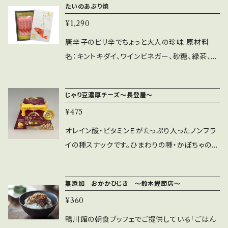
たいのあぶり焼
常連のお客さまも多くいらっしゃいます。 稀少な
¥1,290
クルミ科のナッツ「ピーカンナッツ」を香ばしくキ
ャンディコーティングし、あと味の良い特製ホワ
唐辛子のピリ辛でちょっと大人の珍味 原材料
イトチョコレートで包んでいます。仕上げにふわ
名：キントキダイ、ワインビネガー、砂糖、緑茶、醸
っと軽いキャラメルパウダーをまぶし美味しさを
造酢、食塩、バルサミコ酢、唐辛子/ソルビトー
引き立てました。異なる素材が調和する、甘さ、
ル、トレハロース、調味料（アミノ酸）、香辛料抽
じゃり豆濃厚チーズ～長登屋～
香ばしさ、まろやかさの三重奏をお楽しみくださ
出物 内容量：16枚 保存方法：直射日光、高温多
い。 第26回全国菓子大博覧会で日本商工会議
¥475
湿を避けて保存して下さい。開封後はお早めに
所会頭賞を受賞。 原材料名：ピーカンナッツ、コ
お召し上がり下さい
オレイン酸・ビタミンＥがたっぷり入ったノンフラ
コアバター、砂糖、全粉乳、キャラメルパウダー、
イの種スナックです。ひまわりの種・かぼちゃの
乳糖、脱脂粉乳、植物油脂／乳化剤、香料（一部
種・アーモンドの3種の種に衣を巻いて焼き上
に乳成分、大豆を含む） 内容量：128g（8袋入り）
げ、濃厚チーズをたっぷりかけました。チーズ好
無添加 おかかひじき ～鈴木鰹節店～
きの方にも納得のお酒によく合う種菓子です。 原
¥360
材料：種実（ひまわり、かぼちゃ、アーモンド）、寒
梅粉ミックス（糯米、澱粉）、小麦粉、砂糖、油脂
鴨川館の朝食ブッフェでご提供している「ごはん