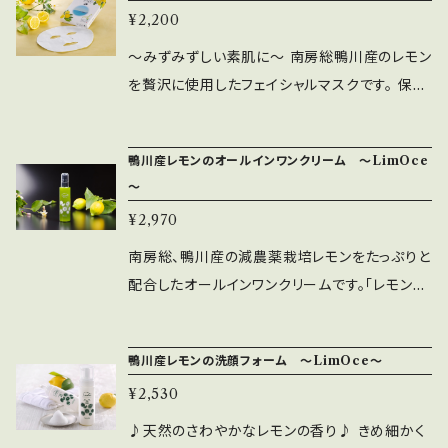
に小麦、大豆含む） 内容量：130ｇ
¥2,200
ら。しかも、皮まで安心して食べられるちばエコ
農産物の認証をうけた鴨川レモンだけを使用！
～みずみずしい素肌に～ 南房総鴨川産のレモン
【保湿成分:その１】 ちばエコ農産物認証基準で
を贅沢に使用したフェイシャルマスクです。 保湿
つくられた南房総鴨川産のレモンの恵み（※1）が
成分（下記）をたっぷり含んだコットン100％のシ
たっぷり（※2）はいっています。 ※1：レモン果実
ートが、肌に心地よく密着して、みずみずしい素
鴨川産レモンのオールインワンクリーム ～LimOce
水・レモン果実エキス（保湿） ※2：全成分のうち
肌に導きます。お肌の潤いとともに、天然の爽や
～
約68％が鴨川産レモン果実水（保湿） 【保湿成
かなレモンの香りをお楽しみください。 1枚ずつ
分:その２】 房総半島沖を流れる「黒潮」をはる
¥2,970
個別包装で、1箱に5袋入っています。女子会で配
ばる1500kmさかのぼった奄美群島の海洋深層
ったり、ママ友への日ごろの感謝を伝えるプチギ
南房総、鴨川産の減農薬栽培レモンをたっぷりと
水から海水・海塩（保湿）を配合しました。 【パラ
フトにもぴったりです。 【保湿成分:その１】 ちば
配合したオールインワンクリームです。「レモンの
ベン不使用】 【合成香料不使用】 【合成着色料
エコ農産物認証基準でつくられた南房総鴨川産
恵み（※1）」「海の恵み（※2）」「３種のヒアルロ
不使用】 【鉱物油不使用】 【動物性原料不使用】
のレモンの恵み（※1）がたっぷり（※2）はいって
ン酸（※3）」を配合。洗顔後の肌にスッとなじん
【エタノール不使用】 【紫外線吸収剤不使用】
鴨川産レモンの洗顔フォーム ～LimOce～
います。 ※1：レモン果実水・レモン果実エキス
でうるおいを与えます。天然レモンの爽やかな香
【内容量】150ｇ 【使用期限】 未開封で１年。開封
（保湿） ※2：全成分のうち約76％が鴨川産レモ
¥2,530
りとオールインワンの手軽さは忙しい朝にぴった
後は２ヶ月程度での使いきりをおすすめします。
ン果実水（保湿） 【保湿成分:その２】 房総半島沖
り。お肌のお手入れが気になり始めた男性にも
♪天然のさわやかなレモンの香り♪ きめ細かく
【使用方法】 洗髪・タオルドライ後、ヘアエッセン