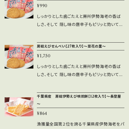
¥990
イパウダー（乳成分を含む）、魚介エキス（かに・
さば・ゼラチンを含む）、バターパウダー / 加
しっかりとした歯ごたえと房州伊勢海老の香ば
工でん粉、調味料（アミノ酸等）、膨張剤、甘味料
しさ、そして 隠し味の唐辛子もピリッと効いてお
（ステビア、カンゾウ）、香料、酸化防止剤（V.E）、
つまみとしてもおすすめ。 原材料名：還元水飴
着色料（紅麹）、調味料 内容量：14枚 （1枚×14
（国内製造）、卵白（卵を含む）、うるち米、ショー
房総えびせんべい【27枚入り】～菜花の里～
袋） 保存方法：直射日光・高温多湿を避けて保
トニング、小麦粉、でん粉、カシューナッツ、砂糖、
存してください。 ※本製品製造施設では、そば・
¥1,750
えび粉末、食塩、とうがらし、伊勢えびすり身、調
落花生・卵を含む製品を製造しています。
味料（アミノ酸等：大豆由来）、膨張剤、乳化剤、
しっかりとした歯ごたえと房州伊勢海老の香ば
着色料（ウコン、赤106、赤102）、（原材料の一部
しさ、そして 隠し味の唐辛子もピリッと効いてお
に大豆を含む） 内容量 ：14個
つまみとしてもおすすめ。 原材料名：還元水飴
（国内製造）、卵白（卵を含む）、うるち米、ショー
千葉県産 房総伊勢えび唄煎餅【12枚入り】～長登屋
トニング、小麦粉、でん粉、カシューナッツ、砂糖、
～
えび粉末、食塩、とうがらし、伊勢えびすり身、調
¥864
味料（アミノ酸等：大豆由来）、膨張剤、乳化剤、
着色料（ウコン、赤106、赤102）、（原材料の一部
漁獲量全国第２位を誇る千葉県産伊勢海老をパ